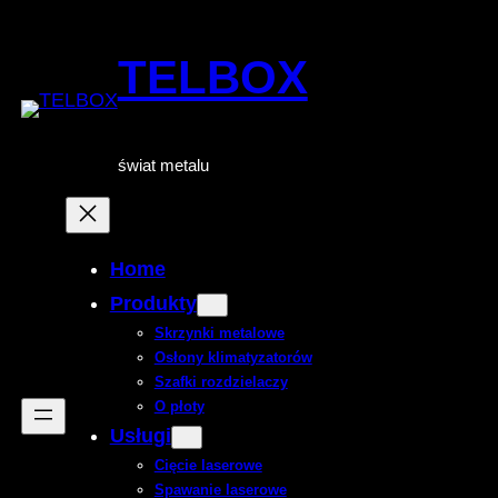
Przejdź
do
TELBOX
treści
świat metalu
Home
Produkty
Skrzynki metalowe
Osłony klimatyzatorów
Szafki rozdzielaczy
O płoty
Usługi
Cięcie laserowe
Spawanie laserowe