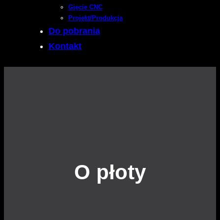
Gięcie CNC
Projekt/Produkcja
Do pobrania
Kontakt
O płoty